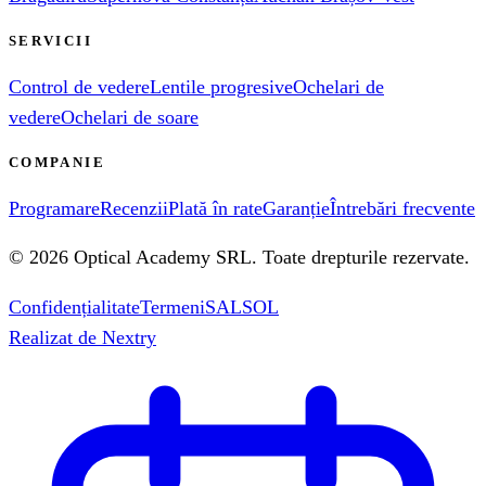
SERVICII
Control de vedere
Lentile progresive
Ochelari de
vedere
Ochelari de soare
COMPANIE
Programare
Recenzii
Plată în rate
Garanție
Întrebări frecvente
©
2026
Optical Academy SRL
. Toate drepturile rezervate.
Confidențialitate
Termeni
SAL
SOL
Realizat de
Nextry