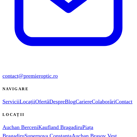
contact@premieroptic.ro
NAVIGARE
Servicii
Locații
Ofertă
Despre
Blog
Cariere
Colaborări
Contact
LOCAȚII
Auchan Berceni
Kaufland Bragadiru
Piața
Bragadiru
Supernova Constanța
Auchan Brașov Vest