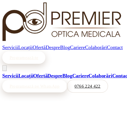
Servicii
Locații
Ofertă
Despre
Blog
Cariere
Colaborări
Contact
Programează-te
Servicii
Locații
Ofertă
Despre
Blog
Cariere
Colaborări
Contac
Programează pe WhatsApp
0766 224 422