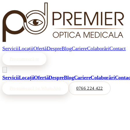
Servicii
Locații
Ofertă
Despre
Blog
Cariere
Colaborări
Contact
Programează-te
Servicii
Locații
Ofertă
Despre
Blog
Cariere
Colaborări
Contac
Programează pe WhatsApp
0766 224 422
Acasă
/
Servicii
/
Lentile copii · MiyoSmart