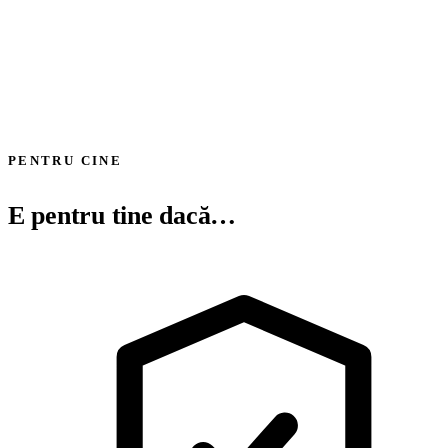
1
Programare rapidă pe site, WhatsApp sau telefon.
2
Consultație și măsurare cu optometristul nostru.
3
Recomandare personalizată de lentile și rame.
4
Montaj, centrare și service post-vânzare.
PENTRU CINE
E pentru tine dacă…