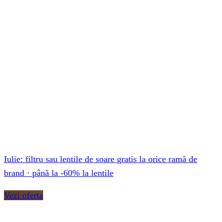
-60%
reducere
Iulie:
filtru sau lentile de soare
gratis
la orice ramă de
brand · până la
-60%
la lentile
Vezi oferta