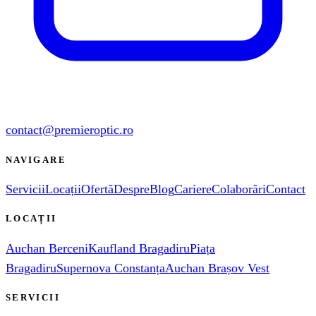
contact@premieroptic.ro
NAVIGARE
Servicii
Locații
Ofertă
Despre
Blog
Cariere
Colaborări
Contact
LOCAȚII
Auchan Berceni
Kaufland Bragadiru
Piața
Bragadiru
Supernova Constanța
Auchan Brașov Vest
SERVICII