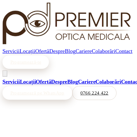
Servicii
Locații
Ofertă
Despre
Blog
Cariere
Colaborări
Contact
Programează-te
Servicii
Locații
Ofertă
Despre
Blog
Cariere
Colaborări
Contac
Programează pe WhatsApp
0766 224 422