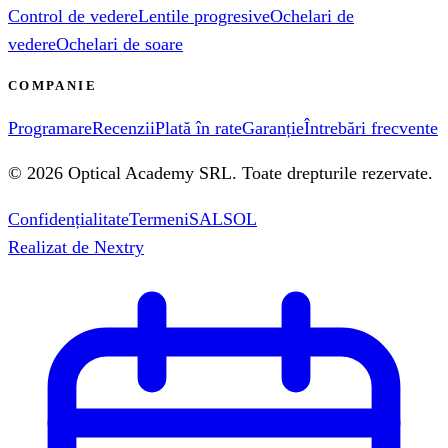
Control de vedere
Lentile progresive
Ochelari de
vedere
Ochelari de soare
COMPANIE
Programare
Recenzii
Plată în rate
Garanție
Întrebări frecvente
©
2026
Optical Academy SRL
. Toate drepturile rezervate.
Confidențialitate
Termeni
SAL
SOL
Realizat de
Nextry