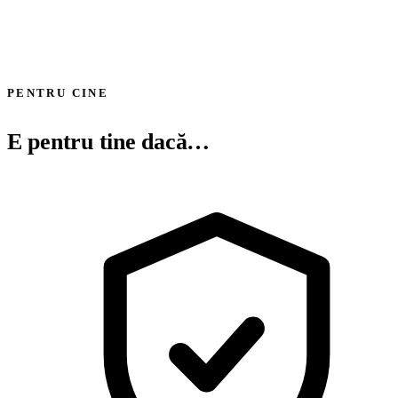
3
Recomandare personalizată de lentile și rame.
4
Montaj, centrare și service post-vânzare.
PENTRU CINE
E pentru tine dacă…