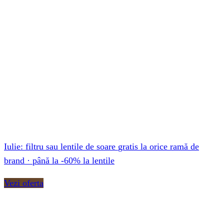
-60%
reducere
Iulie:
filtru sau lentile de soare
gratis
la orice ramă de
brand · până la
-60%
la lentile
Vezi oferta