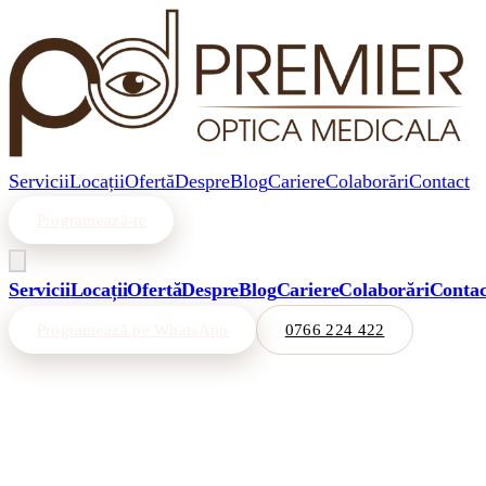
Servicii
Locații
Ofertă
Despre
Blog
Cariere
Colaborări
Contact
Programează-te
Servicii
Locații
Ofertă
Despre
Blog
Cariere
Colaborări
Contac
Programează pe WhatsApp
0766 224 422
Acasă
/
Servicii
/
Ochelari de soare cu dioptrii