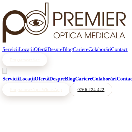
Servicii
Locații
Ofertă
Despre
Blog
Cariere
Colaborări
Contact
Programează-te
Servicii
Locații
Ofertă
Despre
Blog
Cariere
Colaborări
Contac
Programează pe WhatsApp
0766 224 422