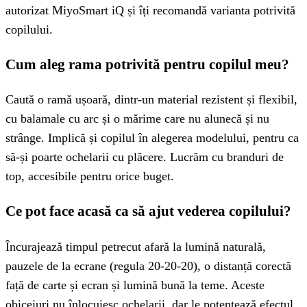
autorizat MiyoSmart iQ și îți recomandă varianta potrivită
copilului.
Cum aleg rama potrivită pentru copilul meu?
Caută o ramă ușoară, dintr-un material rezistent și flexibil,
cu balamale cu arc și o mărime care nu alunecă și nu
strânge. Implică și copilul în alegerea modelului, pentru ca
să-și poarte ochelarii cu plăcere. Lucrăm cu branduri de
top, accesibile pentru orice buget.
Ce pot face acasă ca să ajut vederea copilului?
Încurajează timpul petrecut afară la lumină naturală,
pauzele de la ecrane (regula 20-20-20), o distanță corectă
față de carte și ecran și lumină bună la teme. Aceste
obiceiuri nu înlocuiesc ochelarii, dar le potențează efectul