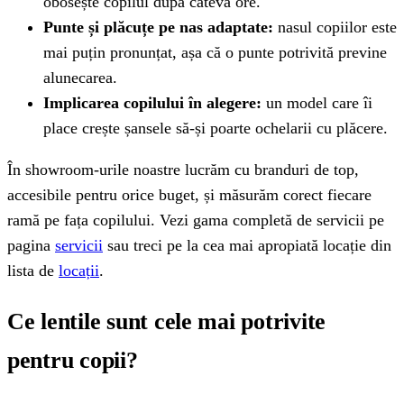
obosește copilul după câteva ore.
Punte și plăcuțe pe nas adaptate:
nasul copiilor este
mai puțin pronunțat, așa că o punte potrivită previne
alunecarea.
Implicarea copilului în alegere:
un model care îi
place crește șansele să-și poarte ochelarii cu plăcere.
În showroom-urile noastre lucrăm cu branduri de top,
accesibile pentru orice buget, și măsurăm corect fiecare
ramă pe fața copilului. Vezi gama completă de servicii pe
pagina
servicii
sau treci pe la cea mai apropiată locație din
lista de
locații
.
Ce lentile sunt cele mai potrivite
pentru copii?