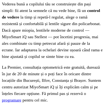
Vederea bună a copilului tău se construiește din pași
simpli: fii atent la semnele că nu vede bine, fă un
control
de vedere
la timp și repetă-l regulat, alege o ramă
rezistentă și confortabilă și lentile sigure din policarbonat.
Dacă apare miopia, lentilele moderne de control —
MiyoSmart iQ sau Stellest — pot încetini progresia, mai
ales combinate cu timp petrecut afară și pauze de la
ecrane. Iar adaptarea la ochelari devine ușoară când rama e
bine ajustată și copilul se simte bine cu ea.
La Premier, consultația optometrică este gratuită, durează
în jur de 20 de minute și o poți face în oricare dintre
locațiile din București, Ilfov, Constanța și Brașov. Suntem
centru autorizat MiyoSmart iQ și îți explicăm calm și pe
înțeles fiecare opțiune. Fă primul pas și rezervă o
programare
pentru cel mic.