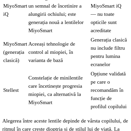
MiyoSmart
un semnal de încetinire a
MiyoSmart iQ
iQ
alungirii ochiului; este
— nu toate
generația nouă a lentilelor
opticile sunt
MiyoSmart
acreditate
Generația clasică
MiyoSmart
Aceeași tehnologie de
nu include filtru
(generația
control al miopiei, în
pentru lumina
clasică)
varianta de bază
ecranelor
Opțiune validată
Constelație de minilentile
pe care o
care încetinește progresia
Stellest
recomandăm în
miopiei, ca alternativă la
funcție de
MiyoSmart
profilul copilului
Alegerea între aceste lentile depinde de vârsta copilului, de
ritmul în care crește dioptria și de stilul lui de viață. La