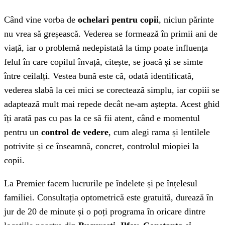
08
Concluzie
Când vine vorba de
ochelari pentru copii
, niciun părinte
nu vrea să greșească. Vederea se formează în primii ani de
viață, iar o problemă nedepistată la timp poate influența
felul în care copilul învață, citește, se joacă și se simte
între ceilalți. Vestea bună este că, odată identificată,
vederea slabă la cei mici se corectează simplu, iar copiii se
adaptează mult mai repede decât ne-am aștepta. Acest ghid
îți arată pas cu pas la ce să fii atent, când e momentul
pentru un
control de vedere
, cum alegi rama și lentilele
potrivite și ce înseamnă, concret, controlul miopiei la
copii.
La Premier facem lucrurile pe îndelete și pe înțelesul
familiei. Consultația optometrică este gratuită, durează în
jur de 20 de minute și o poți programa în oricare dintre