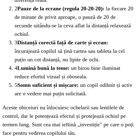
diferență reală.
2
Pauze de la ecrane (regula 20-20-20):
la fiecare 20
de minute de privit aproape, o pauză de 20 de
secunde uitându-se la ceva aflat la distanță relaxează
ochiul.
3
Distanță corectă față de carte și ecran:
încurajează copilul să țină cartea sau tableta la cel
puțin un cot distanță, nu lipite de ochi.
4
Lumină bună la teme:
un birou bine iluminat
reduce efortul vizual și oboseala.
5
Somn suficient și mișcare:
un copil odihnit și activ
are o vedere mai puțin solicitată.
Aceste obiceiuri nu înlocuiesc ochelarii sau lentilele de
control, dar le potențează efectul și protejează ochiul pe
termen lung. Sunt cea mai ieftină „investiție" pe care o poți
face pentru vederea copilului tău.