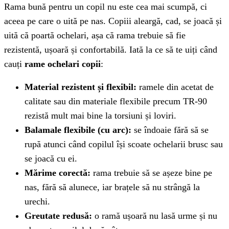
Rama bună pentru un copil nu este cea mai scumpă, ci
aceea pe care o uită pe nas. Copiii aleargă, cad, se joacă și
uită că poartă ochelari, așa că rama trebuie să fie
rezistentă, ușoară și confortabilă. Iată la ce să te uiți când
cauți
rame ochelari copii
:
Material rezistent și flexibil:
ramele din acetat de
calitate sau din materiale flexibile precum TR-90
rezistă mult mai bine la torsiuni și loviri.
Balamale flexibile (cu arc):
se îndoaie fără să se
rupă atunci când copilul își scoate ochelarii brusc sau
se joacă cu ei.
Mărime corectă:
rama trebuie să se așeze bine pe
nas, fără să alunece, iar brațele să nu strângă la
urechi.
Greutate redusă:
o ramă ușoară nu lasă urme și nu