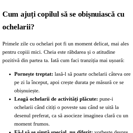
Cum ajuți copilul să se obișnuiască cu
ochelarii?
Primele zile cu ochelari pot fi un moment delicat, mai ales
pentru copiii mici. Cheia este răbdarea și o atitudine
pozitivă din partea ta. Iată cum faci tranziția mai ușoară:
Pornește treptat:
lasă-l să poarte ochelarii câteva ore
pe zi la început, apoi crește durata pe măsură ce se
obișnuiește.
Leagă ochelarii de activități plăcute:
pune-i
ochelarii când citiți o poveste sau când se uită la
desenul preferat, ca să asocieze imaginea clară cu un
moment frumos.
Fă-l să se simtă special, nu diferit:
vorbește despre