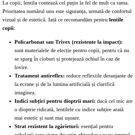
La copii, lentila contează cel puțin la fel de mult ca rama.
Prioritatea numărul unu este siguranța, urmată de confortul
vizual și de estetică. Iată ce recomandăm pentru
lentile
copii
:
Policarbonat sau Trivex (rezistente la impact):
sunt materialele de elecție pentru copii, pentru că nu
se sparg în cioburi și protejează ochiul în caz de
lovire.
Tratament antireflex:
reduce reflexiile deranjante de
la ecrane și de la lumina artificială și clarifică
imaginea.
Indici subțiri pentru dioptrii mari:
dacă cel mic are
o dioptrie ridicată, lentilele cu indice subțire arată
mai estetic și sunt mai ușoare.
Strat rezistent la zgârieturi:
esențial pentru
ochelarii care ajung des prin ghiozdan sau pe terenul