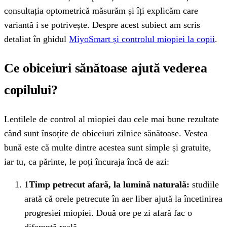
consultația optometrică măsurăm și îți explicăm care
variantă i se potrivește. Despre acest subiect am scris
detaliat în ghidul
MiyoSmart și controlul miopiei la copii
.
Ce obiceiuri sănătoase ajută vederea
copilului?
Lentilele de control al miopiei dau cele mai bune rezultate
când sunt însoțite de obiceiuri zilnice sănătoase. Vestea
bună este că multe dintre acestea sunt simple și gratuite,
iar tu, ca părinte, le poți încuraja încă de azi:
1
Timp petrecut afară, la lumină naturală:
studiile
arată că orele petrecute în aer liber ajută la încetinirea
progresiei miopiei. Două ore pe zi afară fac o