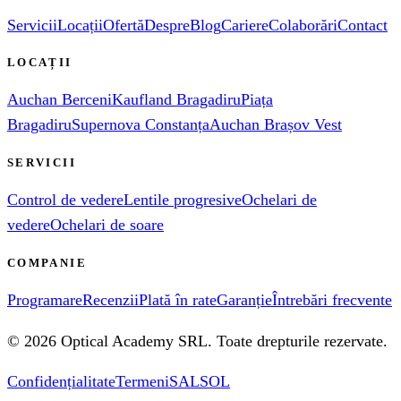
Servicii
Locații
Ofertă
Despre
Blog
Cariere
Colaborări
Contact
LOCAȚII
Auchan Berceni
Kaufland Bragadiru
Piața
Bragadiru
Supernova Constanța
Auchan Brașov Vest
SERVICII
Control de vedere
Lentile progresive
Ochelari de
vedere
Ochelari de soare
COMPANIE
Programare
Recenzii
Plată în rate
Garanție
Întrebări frecvente
©
2026
Optical Academy SRL
. Toate drepturile rezervate.
Confidențialitate
Termeni
SAL
SOL