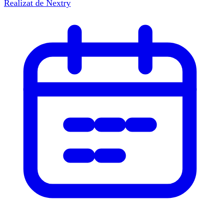
Realizat de
Nextry