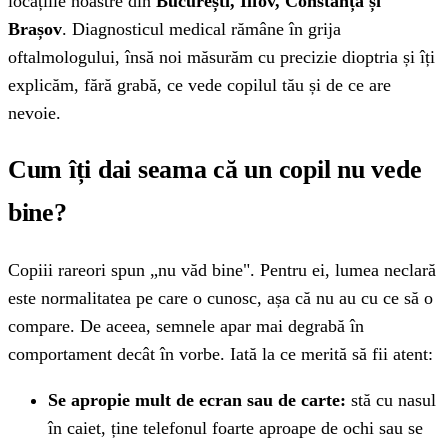
locațiile noastre din
București, Ilfov, Constanța și
Brașov
. Diagnosticul medical rămâne în grija
oftalmologului, însă noi măsurăm cu precizie dioptria și îți
explicăm, fără grabă, ce vede copilul tău și de ce are
nevoie.
Cum îți dai seama că un copil nu vede
bine?
Copiii rareori spun „nu văd bine". Pentru ei, lumea neclară
este normalitatea pe care o cunosc, așa că nu au cu ce să o
compare. De aceea, semnele apar mai degrabă în
comportament decât în vorbe. Iată la ce merită să fii atent:
Se apropie mult de ecran sau de carte:
stă cu nasul
în caiet, ține telefonul foarte aproape de ochi sau se