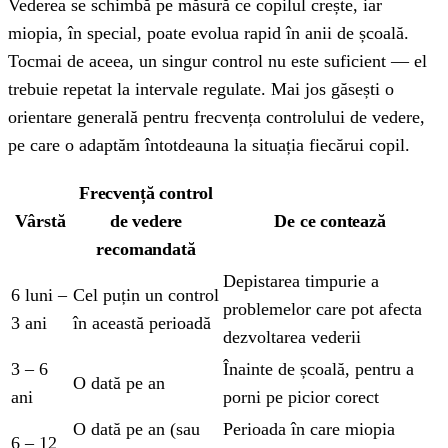
Vederea se schimbă pe măsură ce copilul crește, iar
miopia, în special, poate evolua rapid în anii de școală.
Tocmai de aceea, un singur control nu este suficient — el
trebuie repetat la intervale regulate. Mai jos găsești o
orientare generală pentru frecvența controlului de vedere,
pe care o adaptăm întotdeauna la situația fiecărui copil.
Frecvență control
Vârstă
de vedere
De ce contează
recomandată
Depistarea timpurie a
6 luni –
Cel puțin un control
problemelor care pot afecta
3 ani
în această perioadă
dezvoltarea vederii
3 – 6
Înainte de școală, pentru a
O dată pe an
ani
porni pe picior corect
O dată pe an (sau
Perioada în care miopia
6 – 12