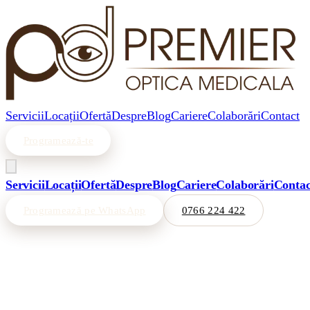
Servicii
Locații
Ofertă
Despre
Blog
Cariere
Colaborări
Contact
Programează-te
Servicii
Locații
Ofertă
Despre
Blog
Cariere
Colaborări
Contac
Programează pe WhatsApp
0766 224 422