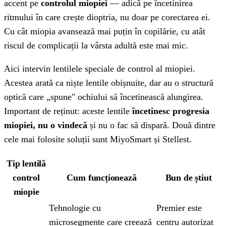
accent pe
controlul miopiei
— adică pe încetinirea
ritmului în care crește dioptria, nu doar pe corectarea ei.
Cu cât miopia avansează mai puțin în copilărie, cu atât
riscul de complicații la vârsta adultă este mai mic.
Aici intervin lentilele speciale de control al miopiei.
Acestea arată ca niște lentile obișnuite, dar au o structură
optică care „spune" ochiului să încetinească alungirea.
Important de reținut: aceste lentile
încetinesc progresia
miopiei, nu o vindecă
și nu o fac să dispară. Două dintre
cele mai folosite soluții sunt MiyoSmart și Stellest.
Tip lentilă
control
Cum funcționează
Bun de știut
miopie
Tehnologie cu
Premier este
microsegmente care creează
centru autorizat