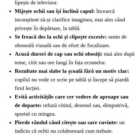
lipește de televizor.
Mijește ochii sau își înclină capul:
încearcă
inconștient să-și clarifice imaginea, mai ales când
privește în depărtare, la tablă.
Se freacă des la ochi și clipește excesiv:
semn de
oboseală vizuală sau de efort de focalizare.
Acuză dureri de cap sau ochi obosiți:
mai ales după
teme, citit sau ore lungi în fața ecranelor.
Rezultate mai slabe la școală fără un motiv clar:
copilul nu vede ce scrie pe tablă și începe să piardă
firul lecției.
Evită activitățile care cer vedere de aproape sau
de departe:
refuză cititul, desenul sau, dimpotrivă,
sportul cu mingea.
Pierde rândul când citește sau sare cuvinte:
un
indiciu că ochii nu colaborează cum trebuie.