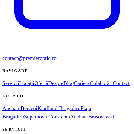
contact@premieroptic.ro
NAVIGARE
Servicii
Locații
Ofertă
Despre
Blog
Cariere
Colaborări
Contact
LOCAȚII
Auchan Berceni
Kaufland Bragadiru
Piața
Bragadiru
Supernova Constanța
Auchan Brașov Vest
SERVICII