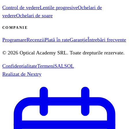
Control de vedere
Lentile progresive
Ochelari de
vedere
Ochelari de soare
COMPANIE
Programare
Recenzii
Plată în rate
Garanție
Întrebări frecvente
©
2026
Optical Academy SRL
. Toate drepturile rezervate.
Confidențialitate
Termeni
SAL
SOL
Realizat de
Nextry