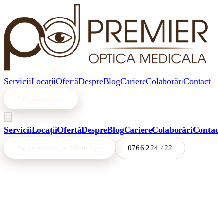
Servicii
Locații
Ofertă
Despre
Blog
Cariere
Colaborări
Contact
Programează-te
Servicii
Locații
Ofertă
Despre
Blog
Cariere
Colaborări
Contac
Programează pe WhatsApp
0766 224 422