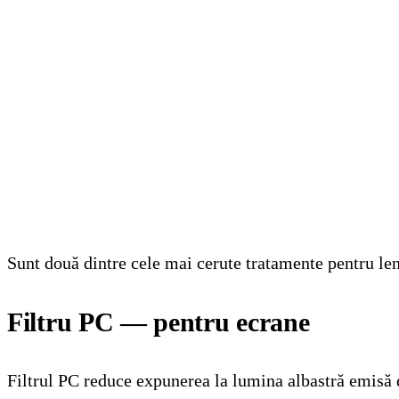
01
Filtru PC — pentru ecrane
02
Fotocromatice — pentru soare
03
Care ți se potrivește
Sunt două dintre cele mai cerute tratamente pentru len
Filtru PC — pentru ecrane
Filtrul PC reduce expunerea la lumina albastră emisă d