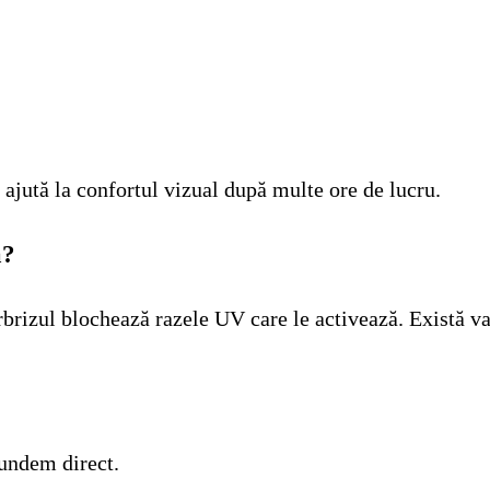
 ajută la confortul vizual după multe ore de lucru.
ă?
rbrizul blochează razele UV care le activează. Există v
pundem direct.