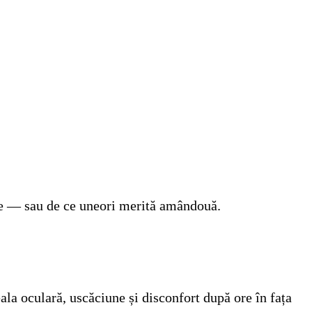
 ele — sau de ce uneori merită amândouă.
la oculară, uscăciune și disconfort după ore în fața