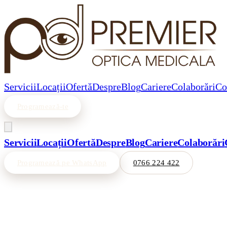
Servicii
Locații
Ofertă
Despre
Blog
Cariere
Colaborări
Co
Programează-te
Servicii
Locații
Ofertă
Despre
Blog
Cariere
Colaborări
Programează pe WhatsApp
0766 224 422