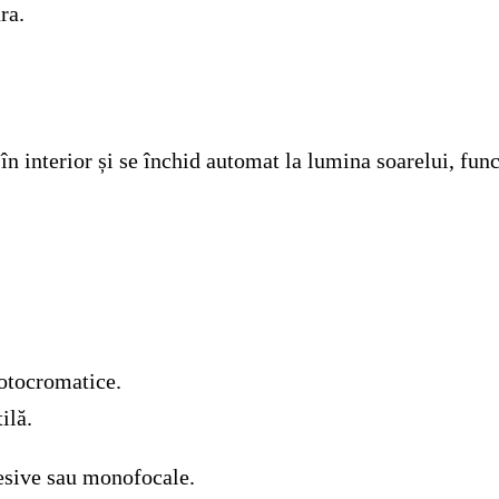
ra.
n interior și se închid automat la lumina soarelui, funcț
fotocromatice.
ilă.
resive sau monofocale.