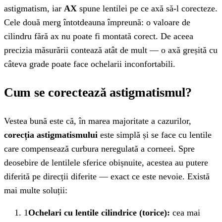
astigmatism, iar
AX
spune lentilei pe ce axă să-l corecteze.
Cele două merg întotdeauna împreună: o valoare de
cilindru fără ax nu poate fi montată corect. De aceea
precizia măsurării contează atât de mult — o axă greșită cu
câteva grade poate face ochelarii inconfortabili.
Cum se corectează astigmatismul?
Vestea bună este că, în marea majoritate a cazurilor,
corecția astigmatismului
este simplă și se face cu lentile
care compensează curbura neregulată a corneei. Spre
deosebire de lentilele sferice obișnuite, acestea au putere
diferită pe direcții diferite — exact ce este nevoie. Există
mai multe soluții:
1
Ochelari cu lentile cilindrice (torice):
cea mai