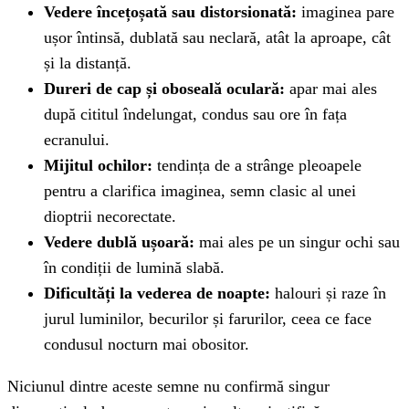
Vedere încețoșată sau distorsionată:
imaginea pare
ușor întinsă, dublată sau neclară, atât la aproape, cât
și la distanță.
Dureri de cap și oboseală oculară:
apar mai ales
după cititul îndelungat, condus sau ore în fața
ecranului.
Mijitul ochilor:
tendința de a strânge pleoapele
pentru a clarifica imaginea, semn clasic al unei
dioptrii necorectate.
Vedere dublă ușoară:
mai ales pe un singur ochi sau
în condiții de lumină slabă.
Dificultăți la vederea de noapte:
halouri și raze în
jurul luminilor, becurilor și farurilor, ceea ce face
condusul nocturn mai obositor.
Niciunul dintre aceste semne nu confirmă singur