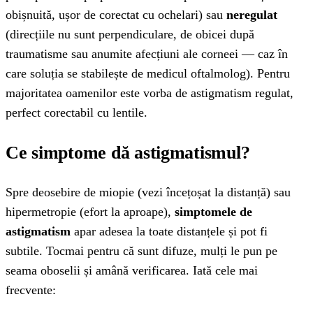
obișnuită, ușor de corectat cu ochelari) sau
neregulat
(direcțiile nu sunt perpendiculare, de obicei după
traumatisme sau anumite afecțiuni ale corneei — caz în
care soluția se stabilește de medicul oftalmolog). Pentru
majoritatea oamenilor este vorba de astigmatism regulat,
perfect corectabil cu lentile.
Ce simptome dă astigmatismul?
Spre deosebire de miopie (vezi încețoșat la distanță) sau
hipermetropie (efort la aproape),
simptomele de
astigmatism
apar adesea la toate distanțele și pot fi
subtile. Tocmai pentru că sunt difuze, mulți le pun pe
seama oboselii și amână verificarea. Iată cele mai
frecvente: