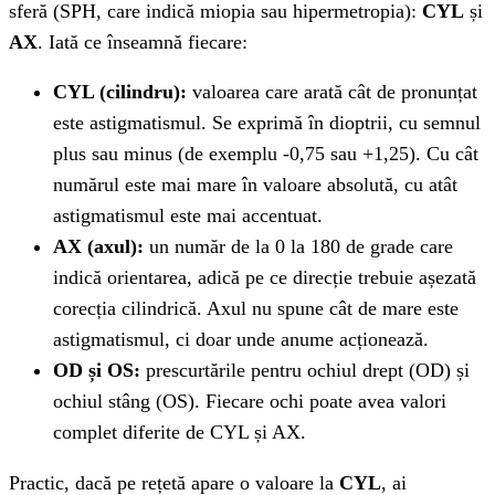
sferă (SPH, care indică miopia sau hipermetropia):
CYL
și
AX
. Iată ce înseamnă fiecare:
CYL (cilindru):
valoarea care arată cât de pronunțat
este astigmatismul. Se exprimă în dioptrii, cu semnul
plus sau minus (de exemplu -0,75 sau +1,25). Cu cât
numărul este mai mare în valoare absolută, cu atât
astigmatismul este mai accentuat.
AX (axul):
un număr de la 0 la 180 de grade care
indică orientarea, adică pe ce direcție trebuie așezată
corecția cilindrică. Axul nu spune cât de mare este
astigmatismul, ci doar unde anume acționează.
OD și OS:
prescurtările pentru ochiul drept (OD) și
ochiul stâng (OS). Fiecare ochi poate avea valori
complet diferite de CYL și AX.
Practic, dacă pe rețetă apare o valoare la
CYL
, ai