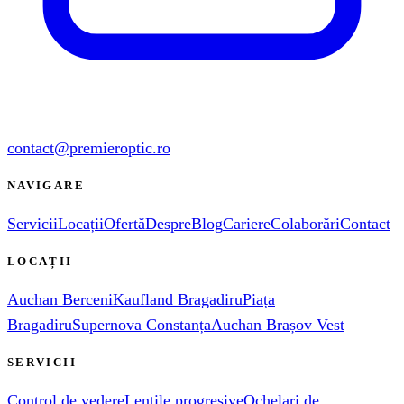
contact@premieroptic.ro
NAVIGARE
Servicii
Locații
Ofertă
Despre
Blog
Cariere
Colaborări
Contact
LOCAȚII
Auchan Berceni
Kaufland Bragadiru
Piața
Bragadiru
Supernova Constanța
Auchan Brașov Vest
SERVICII
Control de vedere
Lentile progresive
Ochelari de