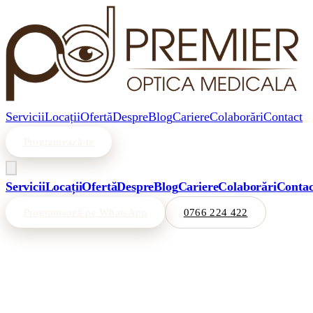
Servicii
Locații
Ofertă
Despre
Blog
Cariere
Colaborări
Contact
Programează-te
Servicii
Locații
Ofertă
Despre
Blog
Cariere
Colaborări
Contac
Programează pe WhatsApp
0766 224 422