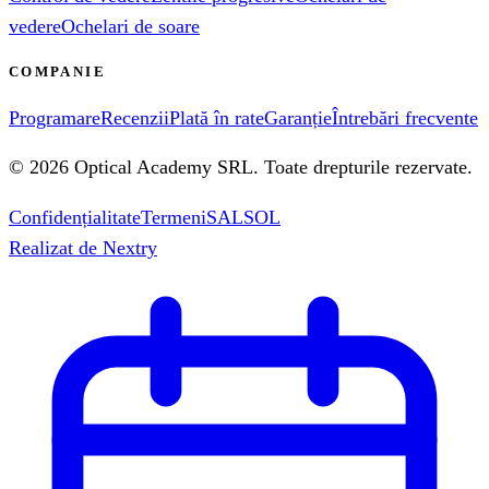
vedere
Ochelari de soare
COMPANIE
Programare
Recenzii
Plată în rate
Garanție
Întrebări frecvente
©
2026
Optical Academy SRL
. Toate drepturile rezervate.
Confidențialitate
Termeni
SAL
SOL
Realizat de
Nextry