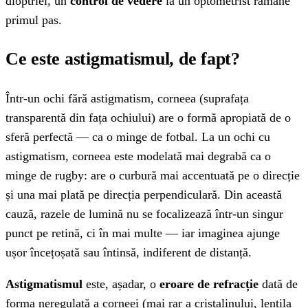
dioptriei, un
control de vedere
la un optometrist rămâne
primul pas.
Ce este astigmatismul, de fapt?
Într-un ochi fără astigmatism, corneea (suprafața
transparentă din fața ochiului) are o formă apropiată de o
sferă perfectă — ca o minge de fotbal. La un ochi cu
astigmatism, corneea este modelată mai degrabă ca o
minge de rugby: are o curbură mai accentuată pe o direcție
și una mai plată pe direcția perpendiculară. Din această
cauză, razele de lumină nu se focalizează într-un singur
punct pe retină, ci în mai multe — iar imaginea ajunge
ușor încețoșată sau întinsă, indiferent de distanță.
Astigmatismul
este, așadar, o
eroare de refracție
dată de
forma neregulată a corneei (mai rar a cristalinului, lentila