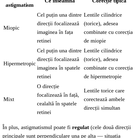
Ce înseamnă
Corecție tipică
astigmatism
Cel puțin una dintre
Lentile cilindrice
direcții focalizează
(torice), adesea
Miopic
imaginea în fața
combinate cu corecția
retinei
de miopie
Cel puțin una dintre
Lentile cilindrice
direcții focalizează
(torice), adesea
Hipermetropic
imaginea în spatele
combinate cu corecția
retinei
de hipermetropie
O direcție
Lentile torice care
focalizează în față,
Mixt
corectează ambele
cealaltă în spatele
direcții simultan
retinei
În plus, astigmatismul poate fi
regulat
(cele două direcții
principale sunt perpendiculare una pe alta — situația