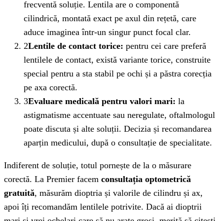
frecventă soluție. Lentila are o componentă
cilindrică, montată exact pe axul din rețetă, care
aduce imaginea într-un singur punct focal clar.
2
Lentile de contact torice:
pentru cei care preferă
lentilele de contact, există variante torice, construite
special pentru a sta stabil pe ochi și a păstra corecția
pe axa corectă.
3
Evaluare medicală pentru valori mari:
la
astigmatisme accentuate sau neregulate, oftalmologul
poate discuta și alte soluții. Decizia și recomandarea
aparțin medicului, după o consultație de specialitate.
Indiferent de soluție, totul pornește de la o măsurare
corectă. La Premier facem
consultația optometrică
gratuită
, măsurăm dioptria și valorile de cilindru și ax,
apoi îți recomandăm lentilele potrivite. Dacă ai dioptrii
mari și vrei ochelari care să nu arate groși, merită să citești