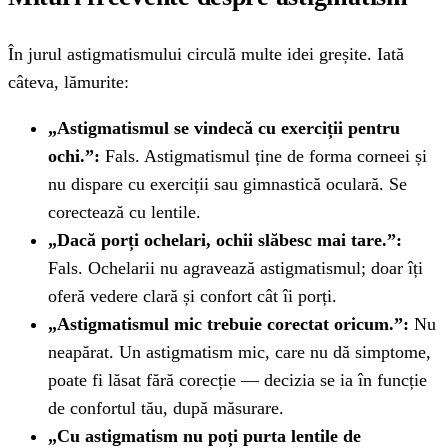
În jurul astigmatismului circulă multe idei greșite. Iată
câteva, lămurite:
„Astigmatismul se vindecă cu exerciții pentru
ochi.”:
Fals. Astigmatismul ține de forma corneei și
nu dispare cu exerciții sau gimnastică oculară. Se
corectează cu lentile.
„Dacă porți ochelari, ochii slăbesc mai tare.”:
Fals. Ochelarii nu agravează astigmatismul; doar îți
oferă vedere clară și confort cât îi porți.
„Astigmatismul mic trebuie corectat oricum.”:
Nu
neapărat. Un astigmatism mic, care nu dă simptome,
poate fi lăsat fără corecție — decizia se ia în funcție
de confortul tău, după măsurare.
„Cu astigmatism nu poți purta lentile de