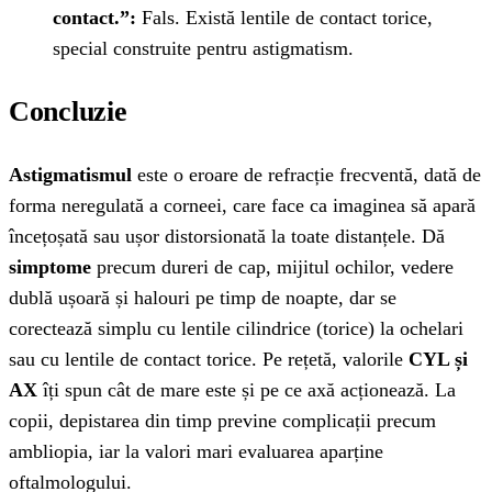
contact.”:
Fals. Există lentile de contact torice,
special construite pentru astigmatism.
Concluzie
Astigmatismul
este o eroare de refracție frecventă, dată de
forma neregulată a corneei, care face ca imaginea să apară
încețoșată sau ușor distorsionată la toate distanțele. Dă
simptome
precum dureri de cap, mijitul ochilor, vedere
dublă ușoară și halouri pe timp de noapte, dar se
corectează simplu cu lentile cilindrice (torice) la ochelari
sau cu lentile de contact torice. Pe rețetă, valorile
CYL și
AX
îți spun cât de mare este și pe ce axă acționează. La
copii, depistarea din timp previne complicații precum
ambliopia, iar la valori mari evaluarea aparține
oftalmologului.