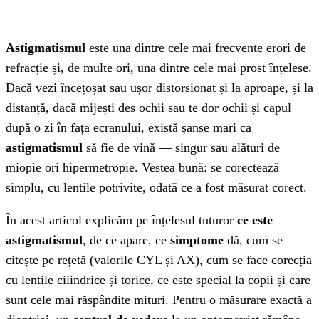
07
Mituri frecvente despre astigmatism
08
Concluzie
Astigmatismul
este una dintre cele mai frecvente erori de
refracție și, de multe ori, una dintre cele mai prost înțelese.
Dacă vezi încețoșat sau ușor distorsionat și la aproape, și la
distanță, dacă mijești des ochii sau te dor ochii și capul
după o zi în fața ecranului, există șanse mari ca
astigmatismul
să fie de vină — singur sau alături de
miopie ori hipermetropie. Vestea bună: se corectează
simplu, cu lentile potrivite, odată ce a fost măsurat corect.
În acest articol explicăm pe înțelesul tuturor
ce este
astigmatismul
, de ce apare, ce
simptome
dă, cum se
citește pe rețetă (valorile CYL și AX), cum se face corecția
cu lentile cilindrice și torice, ce este special la copii și care
sunt cele mai răspândite mituri. Pentru o măsurare exactă a