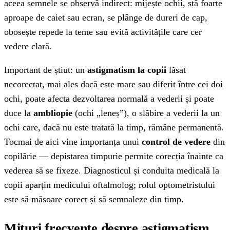
aceea semnele se observă indirect: mijește ochii, stă foarte
aproape de caiet sau ecran, se plânge de dureri de cap,
obosește repede la teme sau evită activitățile care cer
vedere clară.
Important de știut: un
astigmatism la copii
lăsat
necorectat, mai ales dacă este mare sau diferit între cei doi
ochi, poate afecta dezvoltarea normală a vederii și poate
duce la
ambliopie
(ochi „leneș”), o slăbire a vederii la un
ochi care, dacă nu este tratată la timp, rămâne permanentă.
Tocmai de aici vine importanța unui
control de vedere
din
copilărie — depistarea timpurie permite corecția înainte ca
vederea să se fixeze. Diagnosticul și conduita medicală la
copii aparțin medicului oftalmolog; rolul optometristului
este să măsoare corect și să semnaleze din timp.
Mituri frecvente despre astigmatism